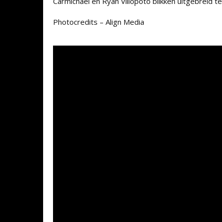
Carmichael en Ryan Villopoto blikken uitgebreid t
Photocredits – Align Media