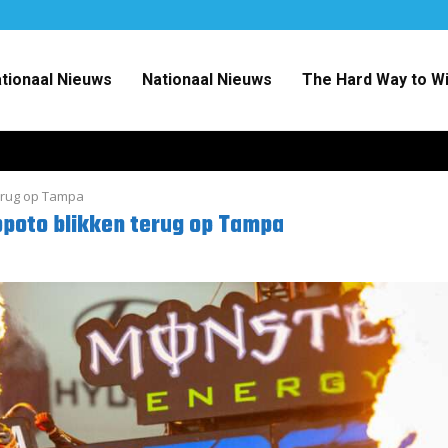
ationaal Nieuws
Nationaal Nieuws
The Hard Way to W
terug op Tampa
lopoto blikken terug op Tampa