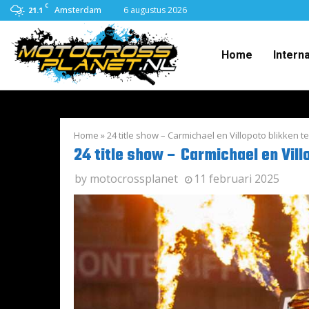
C
Amsterdam
6 augustus 2026
21.1
Home
Intern
Home
»
24 title show – Carmichael en Villopoto blikken 
24 title show – Carmichael en Vil
by
motocrossplanet
11 februari 2025