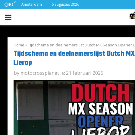
C
Amsterdam
6 augustus 2026
19.2
PRIMARY
MENU
Home
»
Tijdschema en deelnemerslijst Dutch MX Season Opener L
Tijdschema en deelnemerslijst Dutch M
Lierop
by
motocrossplanet
21 februari 2025