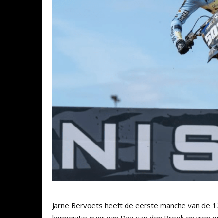
Jarne Bervoets heeft de eerste manche van de 1
koppositie over van Dex van den Broek en won o