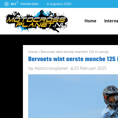
C
Amsterdam
6 augustus 2026
20.2
Home
Intern
Home
»
Bervoets wint eerste manche 125 in Lierop
Bervoets wint eerste manche 125 i
by
motocrossplanet
23 februari 2025