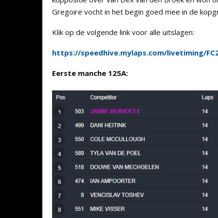
Gregoire vocht in het begin goed mee in de kopgr
Klik op de volgende link voor alle uitslagen:
https://speedhive.mylaps.com/livetiming/
Eerste manche 125A: