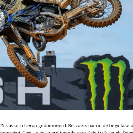
25 klasse in Lierop gedomineerd. Bervoets nam in de beginfase 
nbedreigd. Dani Heitink werd tweede voor Cole McCullough. Dea