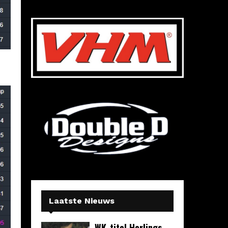
Laatste Nieuws
WK-titel Herlings