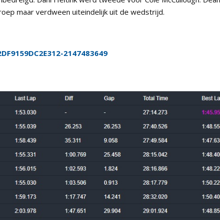
oep maar verdween uiteindelijk uit de wedstrijd.
FC2DF9159DC2E312-2147483649