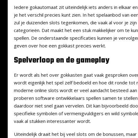
Iedere gokautomaat zit uiteindelijk iets anders in elkaar en
je het verschil precies kunt zien. In het spelaanbod van een
zul je duizenden slots tegenkomen, die vaak al voor je zijn
categorieën. Dat maakt het een stuk makkelijker om te k
spellen. De onderstaande specificaties kunnen je vervolge
geven over hoe een gokkast precies werkt.
Spelverloop en de gameplay
Er wordt als het over gokkasten gaat vaak gesproken ov
wordt eigenlijk het spel zelf bedoeld en hoe dit ronde tot
moderne online slots wordt er veel aandacht besteed aan 
proberen software ontwikkelaars spellen samen te stellen 
daardoor niet snel gaan vervelen. Dit kan bijvoorbeeld do
specifieke symbolen of vermenigvuldigers en wild symbol
vaak al stukken interessanter wordt.
Uiteindelijk draait het bij veel slots om de bonussen, maa