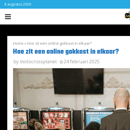
8 augustus 2026
PRIMARY
MENU
Home
»
Hoe zit een online gokkast in elkaar?
Hoe zit een online gokkast in elkaar?
by
motocrossplanet
24 februari 2025