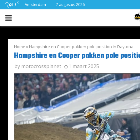
C
Amsterdam
7 augustus 2026
21.8
PRIMARY
MENU
Home
»
Hampshire en Cooper pakken pole position in Daytona
Hampshire en Cooper pakken pole positi
by
motocrossplanet
1 maart 2025