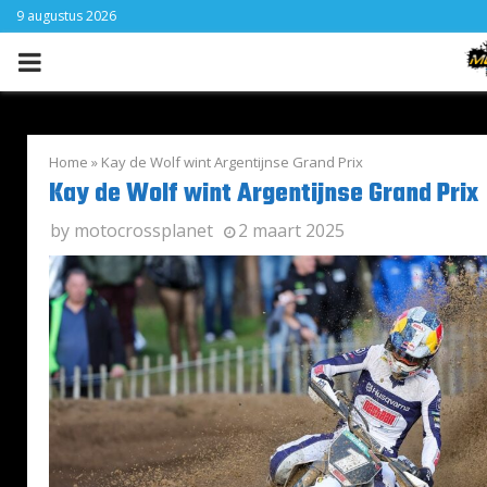
9 augustus 2026
PRIMARY
MENU
Home
»
Kay de Wolf wint Argentijnse Grand Prix
Kay de Wolf wint Argentijnse Grand Prix
by
motocrossplanet
2 maart 2025