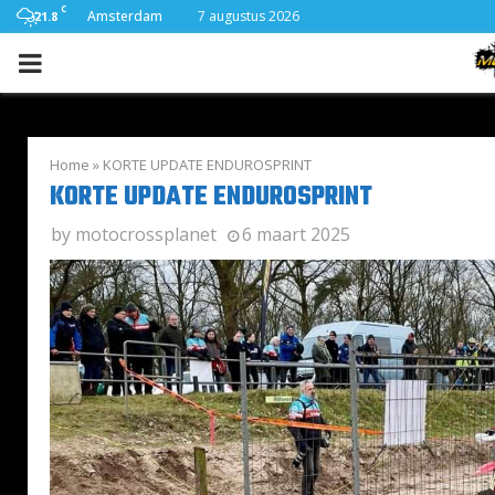
C
Amsterdam
7 augustus 2026
21.8
PRIMARY
MENU
Home
»
KORTE UPDATE ENDUROSPRINT
KORTE UPDATE ENDUROSPRINT
by
motocrossplanet
6 maart 2025