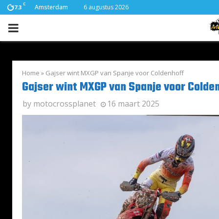
C
Amsterdam
6 augustus 2026
17.3
PRIMARY
MENU
Home
»
Gajser wint MXGP van Spanje voor Coldenhoff
Gajser wint MXGP van Spanje voor Colde
by
motocrossplanet
16 maart 2025