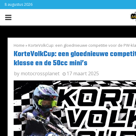
8 augustus 2026
PRIMARY
MENU
Home
»
KorteVolkCup: een gloednieuwe competitie voor de PW-kla
KorteVolkCup: een gloednieuwe competit
klasse en de 50cc mini’s
by
motocrossplanet
17 maart 2025