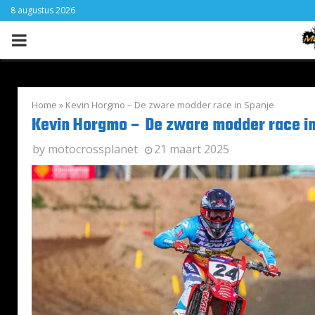
8 augustus 2026
PRIMARY
MENU
Home
»
Kevin Horgmo – De zware modder race in Spanje
Kevin Horgmo – De zware modder race in
by
motocrossplanet
21 maart 2025