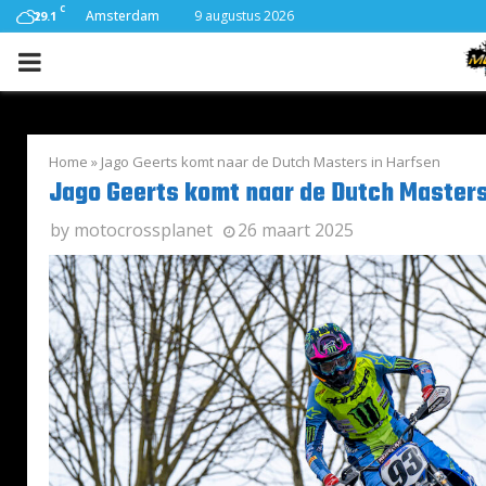
C
Amsterdam
9 augustus 2026
29.1
PRIMARY
MENU
Home
»
Jago Geerts komt naar de Dutch Masters in Harfsen
Jago Geerts komt naar de Dutch Masters
by
motocrossplanet
26 maart 2025