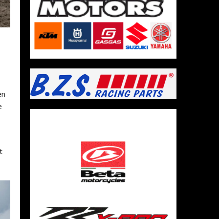
en
e
t