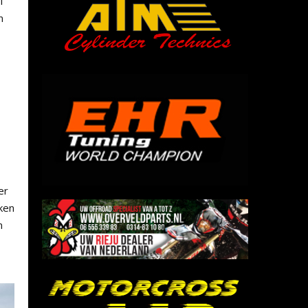
 1
n
er
ken
n