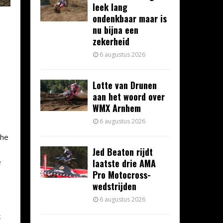
leek lang
ondenkbaar maar is
nu bijna een
zekerheid
6 augustus 2026
Lotte van Drunen
aan het woord over
WMX Arnhem
6 augustus 2026
che
Jed Beaton rijdt
laatste drie AMA
e
Pro Motocross-
wedstrijden
6 augustus 2026
k