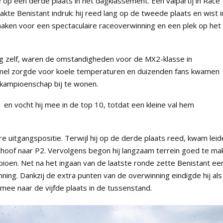
 op een derde plaats in het dagklassement. Een valpartij in Race
akte Benistant indruk: hij reed lang op de tweede plaats en wist i
maken voor een spectaculaire raceoverwinning en een plek op het
ag zelf, waren de omstandigheden voor de MX2-klasse in
mel zorgde voor koele temperaturen en duizenden fans kwamen
kampioenschap bij te wonen.
 1 en vocht hij mee in de top 10, totdat een kleine val hem
e uitgangspositie. Terwijl hij op de derde plaats reed, kwam leid
hoof naar P2. Vervolgens begon hij langzaam terrein goed te ma
en. Net na het ingaan van de laatste ronde zette Benistant ee
nning. Dankzij de extra punten van de overwinning eindigde hij als
mee naar de vijfde plaats in de tussenstand.