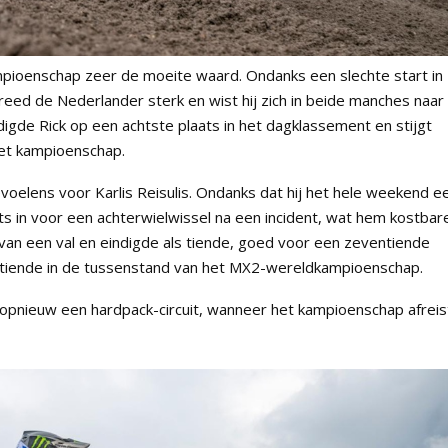
ampioenschap zeer de moeite waard. Ondanks een slechte start in
reed de Nederlander sterk en wist hij zich in beide manches naar
igde Rick op een achtste plaats in het dagklassement en stijgt
het kampioenschap.
elens voor Karlis Reisulis. Ondanks dat hij het hele weekend e
pits in voor een achterwielwissel na een incident, wat hem kostbar
ch van een val en eindigde als tiende, goed voor een zeventiende
dertiende in de tussenstand van het MX2-wereldkampioenschap.
pnieuw een hardpack-circuit, wanneer het kampioenschap afreis