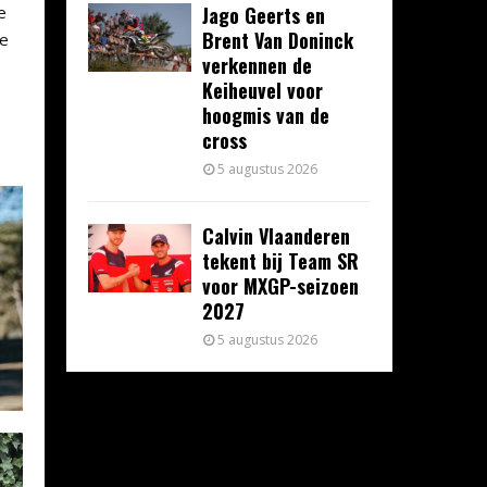
Jago Geerts en
e
Brent Van Doninck
ze
verkennen de
Keiheuvel voor
hoogmis van de
cross
5 augustus 2026
Calvin Vlaanderen
tekent bij Team SR
voor MXGP-seizoen
2027
5 augustus 2026