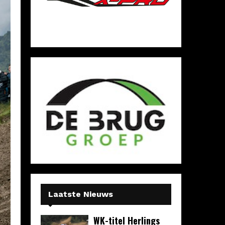
Laatste Nieuws
WK-titel Herlings