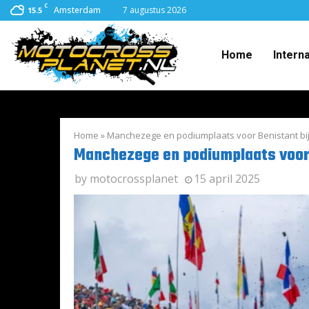
C
Amsterdam
7 augustus 2026
15.5
Home
Intern
Home
»
Manchezege en podiumplaats voor Benistant bi
Manchezege en podiumplaats voor 
by
motocrossplanet
15 april 2025