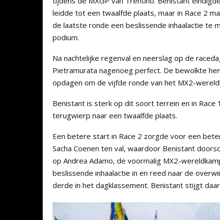
tijdens de MXGP van Trentino. Benistant eindigde
leidde tot een twaalfde plaats, maar in Race 2 ma
de laatste ronde een beslissende inhaalactie te 
podium.
Na nachtelijke regenval en neerslag op de raced
Pietramurata nagenoeg perfect. De bewolkte he
opdagen om de vijfde ronde van het MX2-wereld
Benistant is sterk op dit soort terrein en in Race
terugwierp naar een twaalfde plaats.
Een betere start in Race 2 zorgde voor een beter
Sacha Coenen ten val, waardoor Benistant doorsc
op Andrea Adamo, de voormalig MX2-wereldkampio
beslissende inhaalactie in en reed naar de overwi
derde in het dagklassement. Benistant stijgt daar