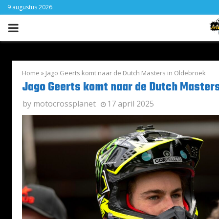
9 augustus 2026
PRIMARY
MENU
Home
»
Jago Geerts komt naar de Dutch Masters in Oldebroek
Jago Geerts komt naar de Dutch Masters
by
motocrossplanet
17 april 2025