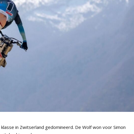
2 klasse in Zwitserland gedomineerd. De Wolf won voor Simon