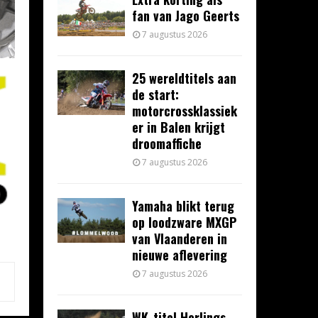
fan van Jago Geerts
7 augustus 2026
25 wereldtitels aan
de start:
motorcrossklassiek
er in Balen krijgt
droomaffiche
7 augustus 2026
Yamaha blikt terug
op loodzware MXGP
van Vlaanderen in
nieuwe aflevering
7 augustus 2026
WK-titel Herlings