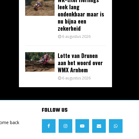
leek lang
ondenkbaar maar is
nu bijna een
zekerheid
6 augustus 2026
Lotte van Drunen
aan het woord over
WMX Arnhem
6 augustus 2026
FOLLOW US
Come back