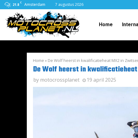
C
Amsterdam
7 augustus 2026
21.8
Home
Intern
Home
»
De Wolf heerst in kwalificatieheat MX2 in Zwitse
De Wolf heerst in kwalificatiehea
by
motocrossplanet
19 april 2025