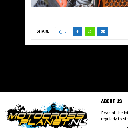
SHARE
2
ABOUT US
Read all the 
regularly to st