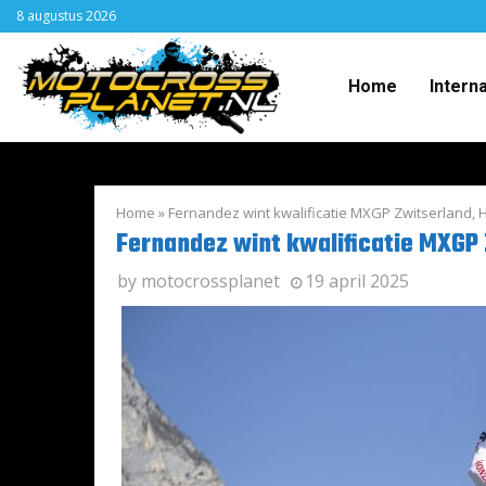
8 augustus 2026
Home
Intern
Home
»
Fernandez wint kwalificatie MXGP Zwitserland, H
Fernandez wint kwalificatie MXGP 
by
motocrossplanet
19 april 2025