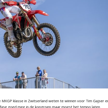
e MXGP klasse in Zwitserland weten te winnen voor Tim Gajser e
infase goed mee in de kopgroep maar moest het tempo laten