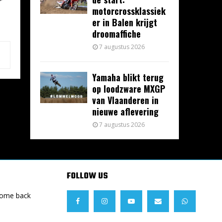
motorcrossklassiek
er in Balen krijgt
droomaffiche
7 augustus 2026
Yamaha blikt terug
op loodzware MXGP
van Vlaanderen in
nieuwe aflevering
7 augustus 2026
FOLLOW US
Come back