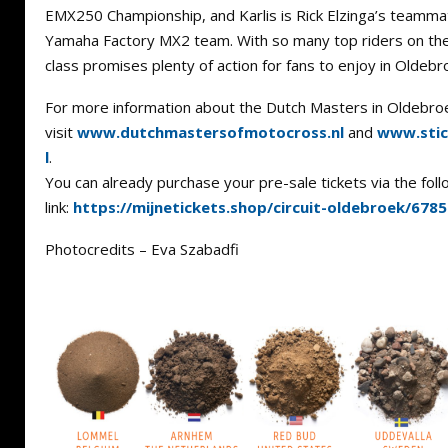
EMX250 Championship, and Karlis is Rick Elzinga’s teamma
Yamaha Factory MX2 team. With so many top riders on the 
class promises plenty of action for fans to enjoy in Oldebr
For more information about the Dutch Masters in Oldebro
visit
www.dutchmastersofmotocross.nl
and
www.stic
l
.
You can already purchase your pre-sale tickets via the foll
link:
https://mijnetickets.shop/circuit-oldebroek/67
Photocredits – Eva Szabadfi