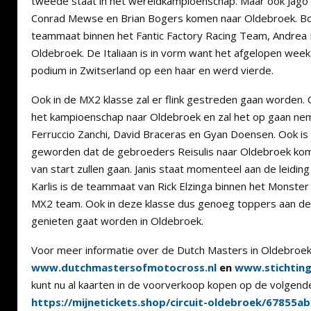
tweede staat in het wereldkampioenschap. Maar ook Jago 
Conrad Mewse en Brian Bogers komen naar Oldebroek. Bo
teammaat binnen het Fantic Factory Racing Team, Andrea 
Oldebroek. De Italiaan is in vorm want het afgelopen wee
podium in Zwitserland op een haar en werd vierde.
Ook in de MX2 klasse zal er flink gestreden gaan worden. C
het kampioenschap naar Oldebroek en zal het op gaan nem
Ferruccio Zanchi, David Braceras en Gyan Doensen. Ook i
geworden dat de gebroeders Reisulis naar Oldebroek kom
van start zullen gaan. Janis staat momenteel aan de leidin
Karlis is de teammaat van Rick Elzinga binnen het Monste
MX2 team. Ook in deze klasse dus genoeg toppers aan de
genieten gaat worden in Oldebroek.
Voor meer informatie over de Dutch Masters in Oldebroek 
www.dutchmastersofmotocross.nl
en
www.stichting
kunt nu al kaarten in de voorverkoop kopen op de volgende 
https://mijnetickets.shop/circuit-oldebroek/67855a