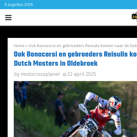
8 augustus 2026
PRIMARY
MENU
Home
»
Ook Bonacorsi en gebroeders Reisulis komen naar de Dut
Ook Bonacorsi en gebroeders Reisulis k
Dutch Masters in Oldebroek
by
motocrossplanet
22 april 2025