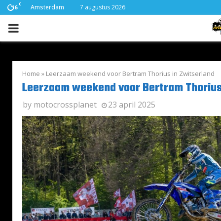
C
Amsterdam
7 augustus 2026
16
PRIMARY
MENU
Home
»
Leerzaam weekend voor Bertram Thorius in Zwitserland
Leerzaam weekend voor Bertram Thorius
by
motocrossplanet
23 april 2025