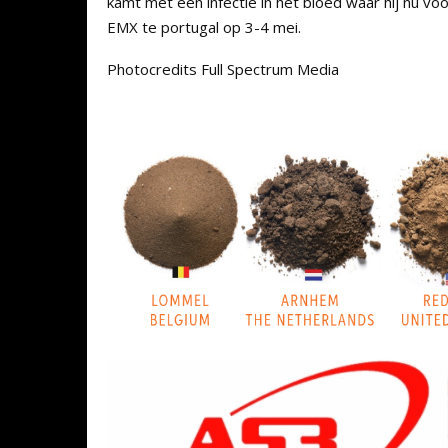
kamt met een infectie in het bloed waar hij nu v
EMX te portugal op 3-4 mei
.
Photocredits Full Spectrum Media