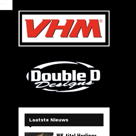
Laatste Nieuws
WK-titel Herlings