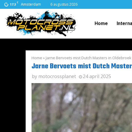
C
Amsterdam
6 augustus 2026
17.3
Home
Intern
Home
»
Jarne Bervoets mist Dutch Masters in Oldebroek
Jarne Bervoets mist Dutch Master
by
motocrossplanet
24 april 2025