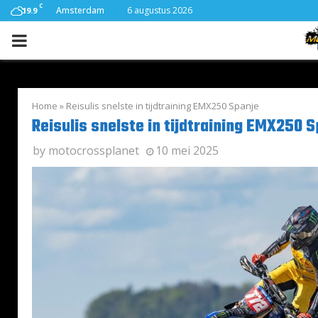
C
Amsterdam
6 augustus 2026
19.9
PRIMARY
MENU
Home
»
Reisulis snelste in tijdtraining EMX250 Spanje
Reisulis snelste in tijdtraining EMX250 
by
motocrossplanet
10 mei 2025