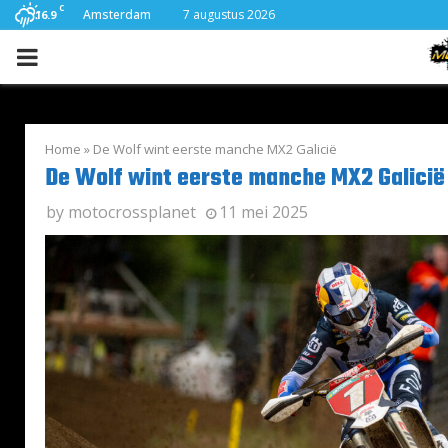
C
Amsterdam
7 augustus 2026
16.9
PRIMARY
MENU
Home
»
De Wolf wint eerste manche MX2 Galicië
De Wolf wint eerste manche MX2 Galicië
by
motocrossplanet
11 mei 2025