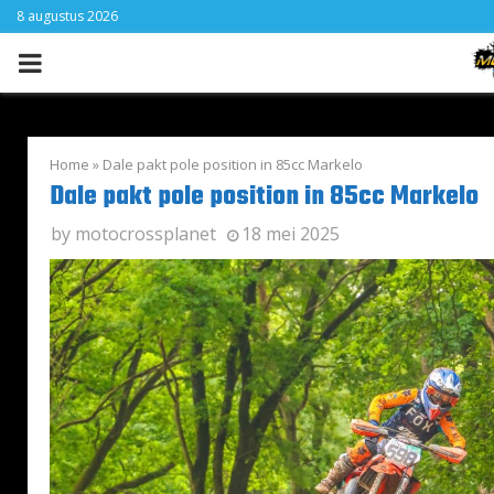
8 augustus 2026
PRIMARY
MENU
Home
»
Dale pakt pole position in 85cc Markelo
Dale pakt pole position in 85cc Markelo
by
motocrossplanet
18 mei 2025