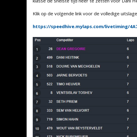
klasse de snelste tijd neer te zetten voor Dani 
Klik op de volgende link voor de volledige uitslage
https://speedhive.mylaps.com/livetiming/