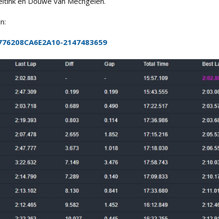
Heitink en Douwe van Mechgelen.
n:
4A776208CA6E2A10-2147483659