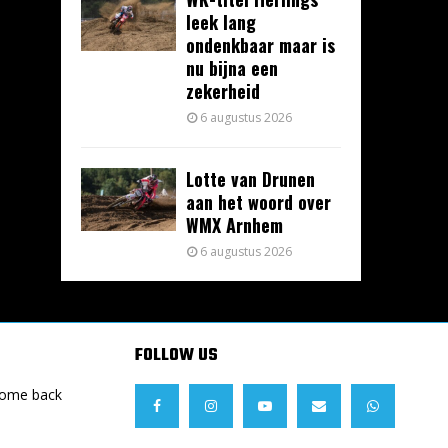
leek lang
ondenkbaar maar is
nu bijna een
zekerheid
6 augustus 2026
Lotte van Drunen
aan het woord over
WMX Arnhem
6 augustus 2026
FOLLOW US
Come back