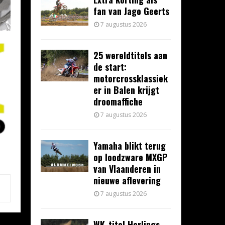
fan van Jago Geerts
7 augustus 2026
25 wereldtitels aan
de start:
motorcrossklassiek
er in Balen krijgt
droomaffiche
7 augustus 2026
Yamaha blikt terug
op loodzware MXGP
van Vlaanderen in
nieuwe aflevering
7 augustus 2026
WK-titel Herlings