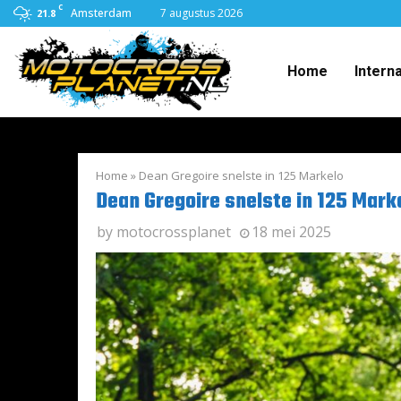
C
Amsterdam
7 augustus 2026
21.8
Home
Intern
Home
»
Dean Gregoire snelste in 125 Markelo
Dean Gregoire snelste in 125 Mark
by
motocrossplanet
18 mei 2025