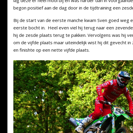
lag deze er heel mooi bij en was harder dan in voorgaande
begon positief aan de dag door in de tijdtraining een zesde
Bij de start van de eerste manche kwam Sven goed weg en
eerste bocht in. Heel even viel hij terug naar een zevende
hij de zesde plaats terug te pakken. Vervolgens was hij ver
om de vijfde plaats maar uiteindelijk wist hij dit gevecht in
en finishte op een nette vijfde plaats.