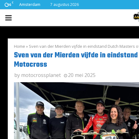
C
Amsterdam
7 augustus 2026
16
PRIMARY
MENU
Home
»
Sven van der Mierden vijfde in eindstand Dutch Masters 
Sven van der Mierden vijfde in eindstan
Motocross
by
motocrossplanet
20 mei 2025