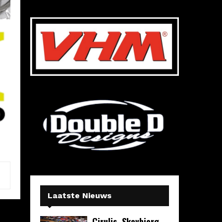
Laatste Nieuws
Cirulis, Skovbjerg