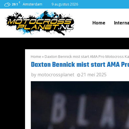
C
Amsterdam
9 augustus 2026
29.1
Home
Intern
Home
»
Daxton Bennick mist start AMA Pro Motocross 
Daxton Bennick mist start AMA P
by
motocrossplanet
21 mei 2025