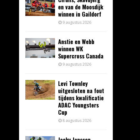
en van de Moosdijk
winnen in Gaildorf
9 augustus 2026
Anstie en Webb
winnen WK
Supercross Canada
9 augustus 2026
Levi Townley
uitgesloten na fout
tijdens kwalificatie
ADAC Youngsters
Cup
8 augustus 2026
Jacky Janssen