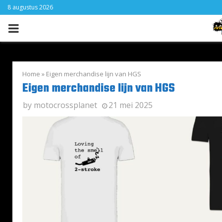
8 augustus 2026
PRIMARY
MENU
Home
»
Eigen merchandise lijn van HGS
Eigen merchandise lijn van HGS
by
motocrossplanet
21 mei 2025