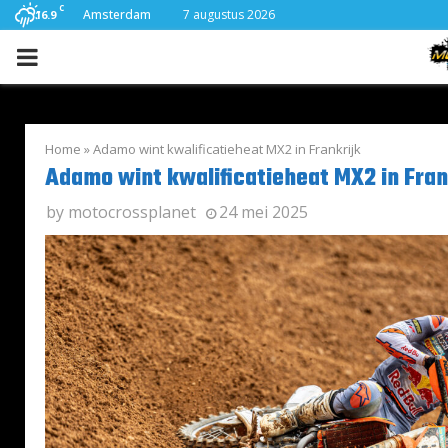
C
Amsterdam
7 augustus 2026
16.9
PRIMARY
MENU
Home
»
Adamo wint kwalificatieheat MX2 in Frankrijk
Adamo wint kwalificatieheat MX2 in Fran
by
motocrossplanet
24 mei 2025