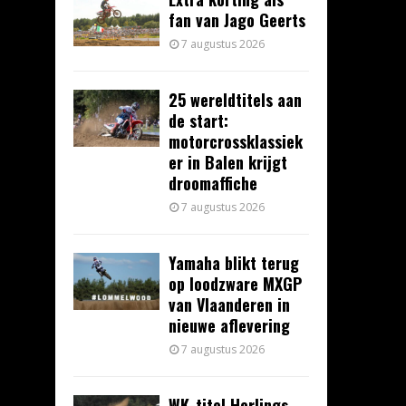
fan van Jago Geerts
7 augustus 2026
25 wereldtitels aan
de start:
motorcrossklassiek
er in Balen krijgt
droomaffiche
7 augustus 2026
Yamaha blikt terug
op loodzware MXGP
van Vlaanderen in
nieuwe aflevering
7 augustus 2026
WK-titel Herlings