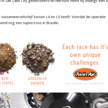
n Salt Lake City geblesseerd en hiervoor heeft hij onlangs een 
e tussenwervelschijf tussen L4 en L5 heeft. Voordat de operatie
kend nog een supercross in Brazilie.