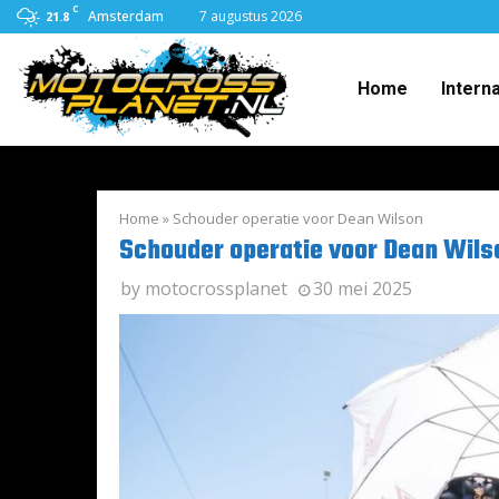
C
Amsterdam
7 augustus 2026
21.8
Home
Intern
Home
»
Schouder operatie voor Dean Wilson
Schouder operatie voor Dean Wils
by
motocrossplanet
30 mei 2025