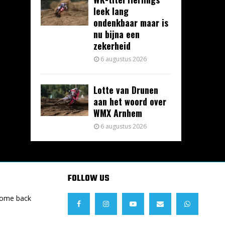
leek lang
ondenkbaar maar is
nu bijna een
zekerheid
6 augustus 2026
Lotte van Drunen
aan het woord over
WMX Arnhem
6 augustus 2026
FOLLOW US
Come back