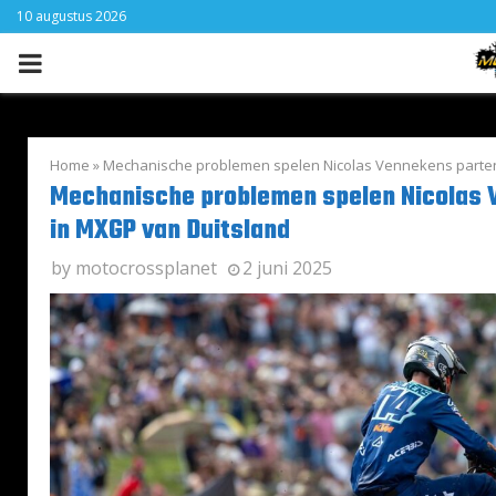
10 augustus 2026
PRIMARY
MENU
Home
»
Mechanische problemen spelen Nicolas Vennekens parten
Mechanische problemen spelen Nicolas 
in MXGP van Duitsland
by
motocrossplanet
2 juni 2025