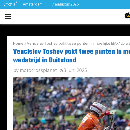
C
Amsterdam
7 augustus 2026
21.5
PRIMARY
MENU
Home
»
Vencislav Toshev pakt twee punten in moeilijke EMX125 wed
Vencislav Toshev pakt twee punten in m
wedstrijd in Duitsland
by
motocrossplanet
3 juni 2025