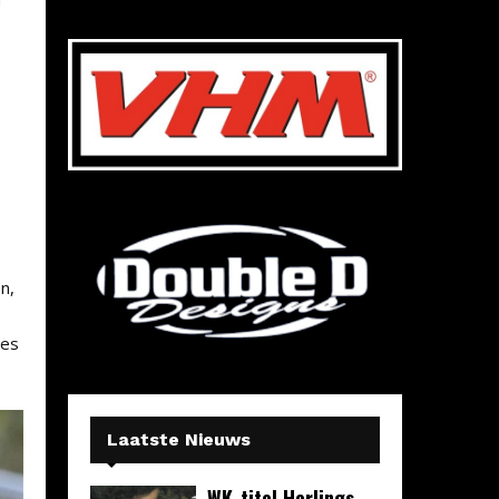
n,
ces
Laatste Nieuws
WK-titel Herlings