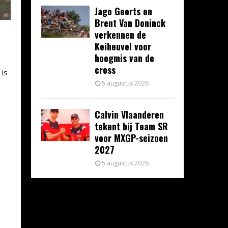
Jago Geerts en
Brent Van Doninck
verkennen de
Keiheuvel voor
hoogmis van de
cross
 is
5 augustus 2026
Calvin Vlaanderen
tekent bij Team SR
voor MXGP-seizoen
2027
5 augustus 2026