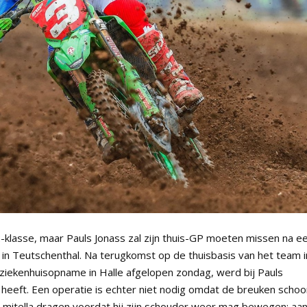
-klasse, maar Pauls Jonass zal zijn thuis-GP moeten missen na e
in Teutschenthal. Na terugkomst op de thuisbasis van het team i
ziekenhuisopname in Halle afgelopen zondag, werd bij Pauls
r heeft. Een operatie is echter niet nodig omdat de breuken scho
n mitella dragen voordat hij zijn schouder weer mag bewegen; aa