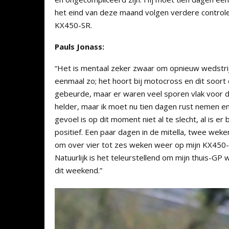
het eind van deze maand volgen verdere controles
KX450-SR.
Pauls Jonass:
“Het is mentaal zeker zwaar om opnieuw wedstrijd
eenmaal zo; het hoort bij motocross en dit soort
gebeurde, maar er waren veel sporen vlak voor di
helder, maar ik moet nu tien dagen rust nemen en 
gevoel is op dit moment niet al te slecht, al is er 
positief. Een paar dagen in de mitella, twee wek
om over vier tot zes weken weer op mijn KX450-SR
Natuurlijk is het teleurstellend om mijn thuis-G
dit weekend.”