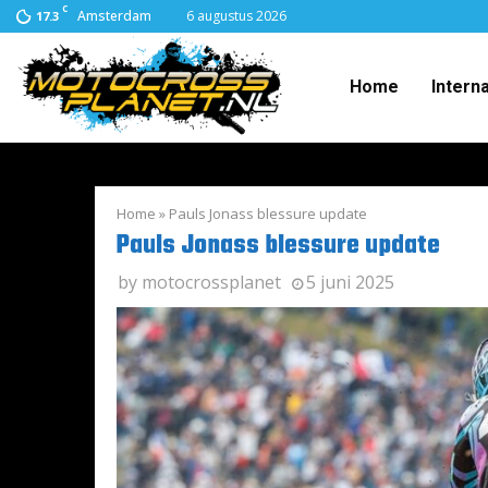
C
Amsterdam
6 augustus 2026
17.3
Home
Intern
Home
»
Pauls Jonass blessure update
Pauls Jonass blessure update
by
motocrossplanet
5 juni 2025