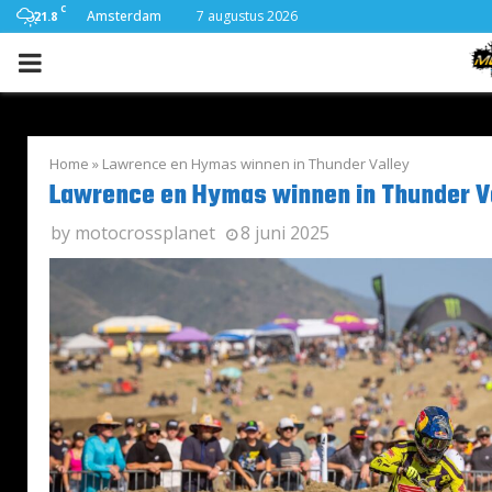
C
Amsterdam
7 augustus 2026
21.8
PRIMARY
MENU
Home
»
Lawrence en Hymas winnen in Thunder Valley
Lawrence en Hymas winnen in Thunder V
by
motocrossplanet
8 juni 2025