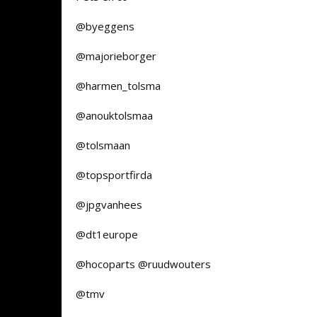
@byeggens
@majorieborger
@harmen_tolsma
@anouktolsmaa
@tolsmaan
@topsportfirda
@jpgvanhees
@dt1europe
@hocoparts @ruudwouters
@tmv