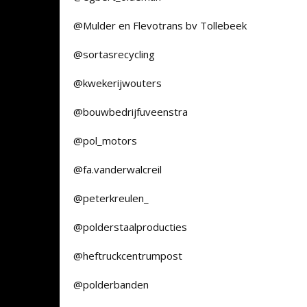
@Mulder en Flevotrans bv Tollebeek
@sortasrecycling
@kwekerijwouters
@bouwbedrijfuveenstra
@pol_motors
@fa.vanderwalcreil
@peterkreulen_
@polderstaalproducties
@heftruckcentrumpost
@polderbanden