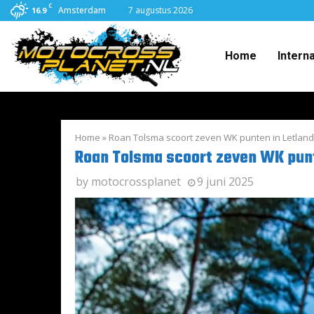
C
Amsterdam
7 augustus 2026
16.9
Home
Intern
Home
»
Roan Tolsma scoort zeven WK punten in Letland
Roan Tolsma scoort zeven WK punt
by
motocrossplanet
9 juni 2025