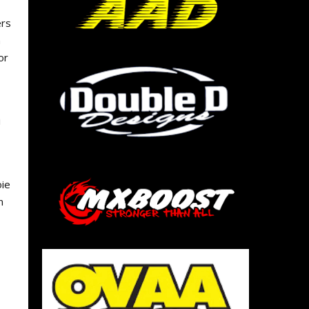
ers
n
or
i
oie
n