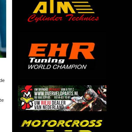
nde
te