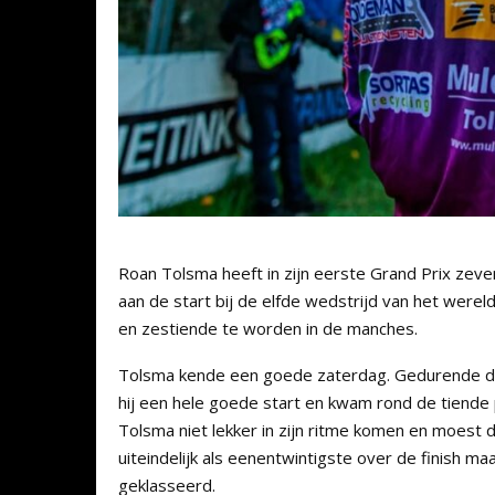
Roan Tolsma heeft in zijn eerste Grand Prix ze
aan de start bij de elfde wedstrijd van het wer
en zestiende te worden in de manches.
Tolsma kende een goede zaterdag. Gedurende de 
hij een hele goede start en kwam rond de tiende
Tolsma niet lekker in zijn ritme komen en moest
uiteindelijk als eenentwintigste over de finish ma
geklasseerd.