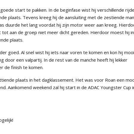
ede start te pakken. In de beginfase wist hij verschillende rijd
nde plaats. Tevens kreeg hij de aansluiting met de zestiende ma
aas duurde het lang voordat hij zijn motor weer aan kreeg. Hierdo
t tot aan de groep niet meer dicht gereden. Hierdoor moest hij in
nde plaats.
r goed. Al snel wist hij iets naar voren te komen en kon hij moo
ng door een valpartij. In de rest van de manche heeft hij lekker
r de finish te komen.
ttiende plaats in het dagklassement. Het was voor Roan een mo
end. Aankomend weekend zal hij start in de ADAC Youngster Cup i
gelijk!