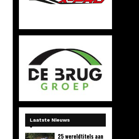
Laatste Nieuws
25 wereldtitels aan