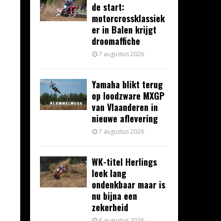
de start:
motorcrossklassiek
er in Balen krijgt
droomaffiche
7 augustus 2026
Yamaha blikt terug
op loodzware MXGP
van Vlaanderen in
nieuwe aflevering
7 augustus 2026
WK-titel Herlings
leek lang
ondenkbaar maar is
nu bijna een
zekerheid
6 augustus 2026