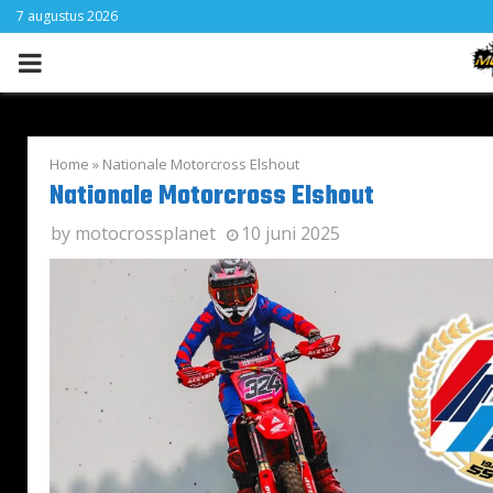
7 augustus 2026
PRIMARY
MENU
Home
»
Nationale Motorcross Elshout
Nationale Motorcross Elshout
by
motocrossplanet
10 juni 2025