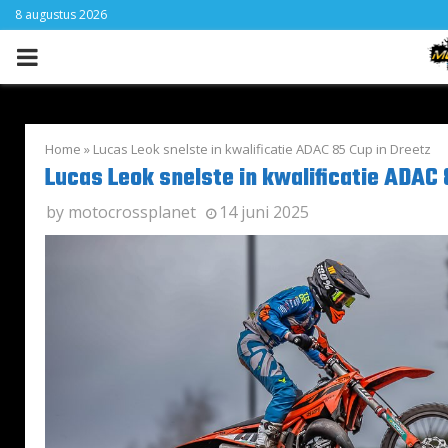
8 augustus 2026
PRIMARY
MENU
Home
»
Lucas Leok snelste in kwalificatie ADAC 85 Cup in Dreetz
Lucas Leok snelste in kwalificatie ADAC 
by
motocrossplanet
14 juni 2025