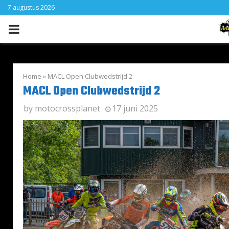
7 augustus 2026
PRIMARY
MENU
Home
»
MACL Open Clubwedstrijd 2
MACL Open Clubwedstrijd 2
by
motocrossplanet
17 juni 2025