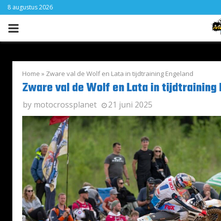
8 augustus 2026
PRIMARY
MENU
Home
»
Zware val de Wolf en Lata in tijdtraining Engeland
Zware val de Wolf en Lata in tijdtraining
by
motocrossplanet
21 juni 2025