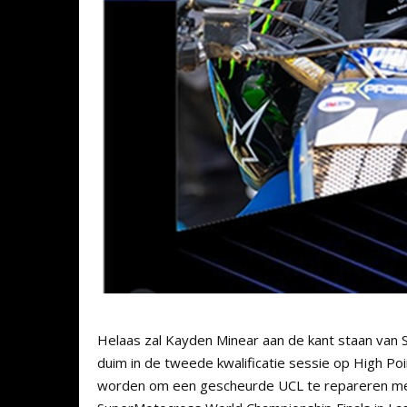
Helaas zal Kayden Minear aan de kant staan van S
duim in de tweede kwalificatie sessie op High Po
worden om een gescheurde UCL te repareren met 