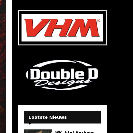
Laatste Nieuws
WK-titel Herlings