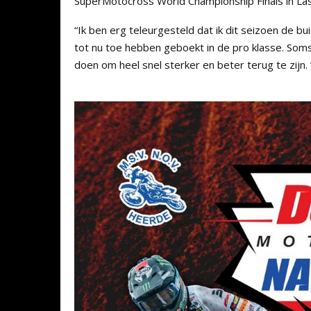
SuperMotocross World Championship Finals in La
“Ik ben erg teleurgesteld dat ik dit seizoen de b
tot nu toe hebben geboekt in de pro klasse. Soms
doen om heel snel sterker en beter terug te zijn.