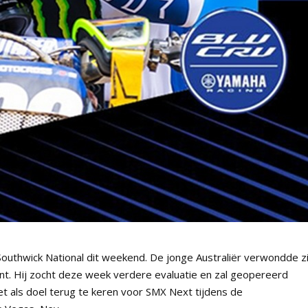
outhwick National dit weekend. De jonge Australiër verwondde zi
int. Hij zocht deze week verdere evaluatie en zal geopereerd
als doel terug te keren voor SMX Next tijdens de