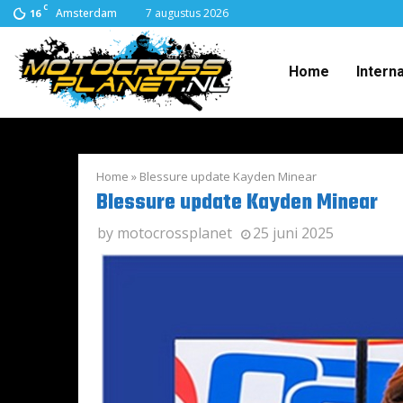
C
Amsterdam
7 augustus 2026
16
Home
Intern
Home
»
Blessure update Kayden Minear
Blessure update Kayden Minear
by
motocrossplanet
25 juni 2025