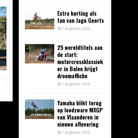
Extra korting als
fan van Jago Geerts
7 augustus 2026
25 wereldtitels aan
de start:
motorcrossklassiek
er in Balen krijgt
droomaffiche
7 augustus 2026
Yamaha blikt terug
op loodzware MXGP
van Vlaanderen in
nieuwe aflevering
7 augustus 2026