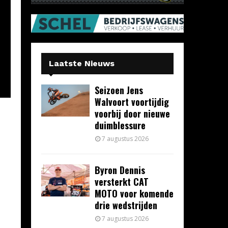
Laatste Nieuws
Seizoen Jens
Walvoort voortijdig
voorbij door nieuwe
duimblessure
7 augustus 2026
Byron Dennis
versterkt CAT
MOTO voor komende
drie wedstrijden
7 augustus 2026