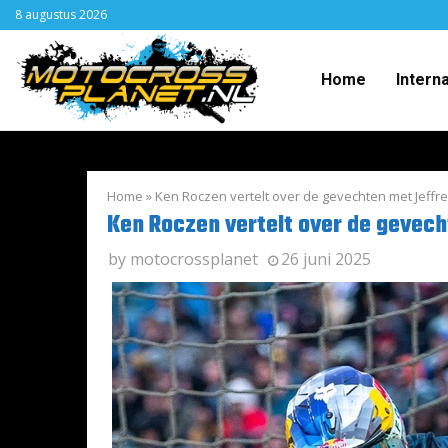
8 augustus 2026
Home
Intern
Home
»
Ken Roczen vertelt over de gevechten met Jeffre
Ken Roczen vertelt over de gevech
by
motocrossplanet
26 juni 2025