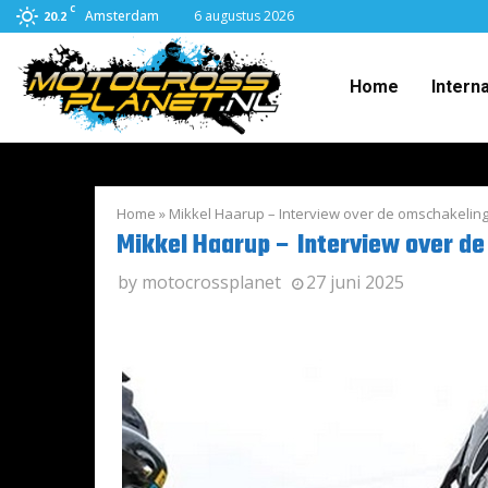
C
Amsterdam
6 augustus 2026
20.2
Home
Intern
Home
»
Mikkel Haarup – Interview over de omschakelin
Mikkel Haarup – Interview over d
by
motocrossplanet
27 juni 2025