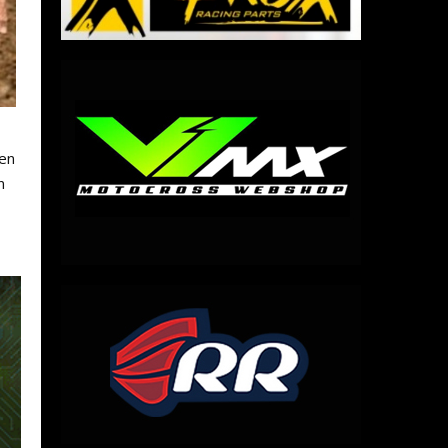
den
n