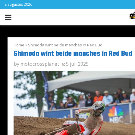
8 augustus 2026
PRIMARY
MENU
Home
»
Shimoda wint beide manches in Red Bud
Shimoda wint beide manches in Red Bud
by
motocrossplanet
5 juli 2025