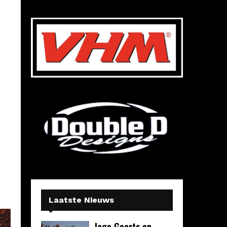
Laatste Nieuws
Jago Geerts en