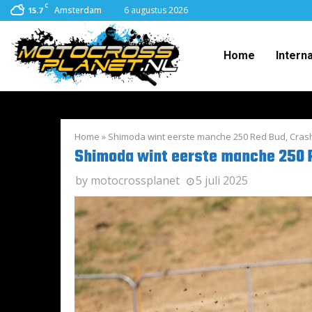
C
Amsterdam
6 augustus 2026
15.7
Home
Intern
Home
»
Shimoda wint eerste manche 250 Red Bud, Cras
Shimoda wint eerste manche 250 
by
motocrossplanet
5 juli 2025