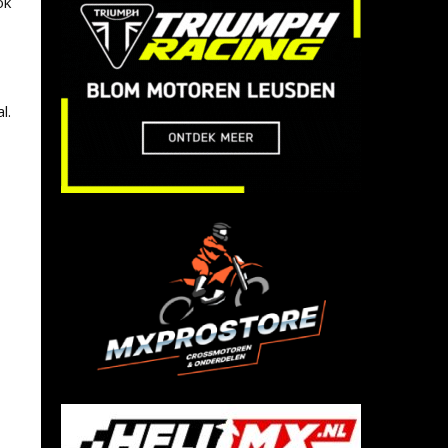
ok
l.