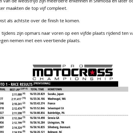
l van de wedstrijd zijn meerdere erkennen in Shimoda en later o
er maakten de top vijf compleet.
st als achtste over de finish te komen.
jdens zijn opmars naar voren op een vijfde plaats rijdend ten va
oegen nemen met een veertiende plaats.