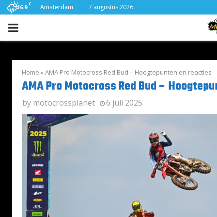
C
Amsterdam
7 augustus 2026
16.9
PRIMARY
MENU
Home
»
AMA Pro Motocross Red Bud – Hoogtepunten en reacties
AMA Pro Motocross Red Bud – Hoogtepun
by
motocrossplanet
6 juli 2025