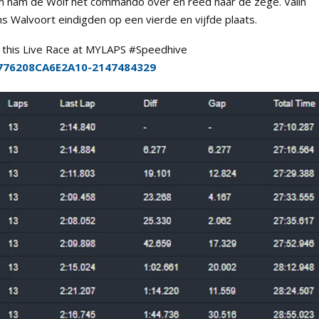
en nam de Wolf het commando over en reed naar de zege. Valin
 Walvoort eindigden op een vierde en vijfde plaats.
out this Live Race at MYLAPS #Speedhive
4A776208CA6E2A10-2147484329