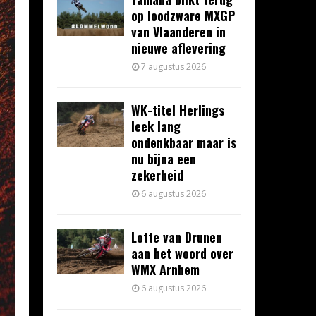
op loodzware MXGP
van Vlaanderen in
nieuwe aflevering
7 augustus 2026
WK-titel Herlings
leek lang
ondenkbaar maar is
nu bijna een
zekerheid
6 augustus 2026
Lotte van Drunen
aan het woord over
WMX Arnhem
6 augustus 2026