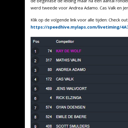
de beginfase de leiding maar na een aantal rond
werd tweede voor Andrea Adamo. Cas Valk en Jens
Klik op de volgende link voor alle tijden: Check 
https://speedhive.mylaps.com/livetiming/