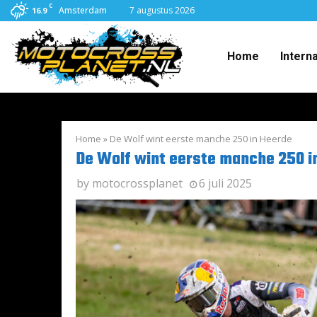
C
Amsterdam
7 augustus 2026
16.9
Home
Intern
Home
»
De Wolf wint eerste manche 250 in Heerde
De Wolf wint eerste manche 250 i
by
motocrossplanet
6 juli 2025