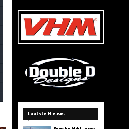
Laatste Nieuws
Yamaha blikt terug