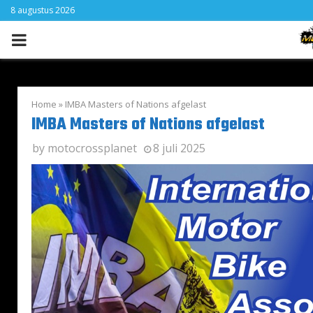
8 augustus 2026
PRIMARY
MENU
Home
»
IMBA Masters of Nations afgelast
IMBA Masters of Nations afgelast
by
motocrossplanet
8 juli 2025