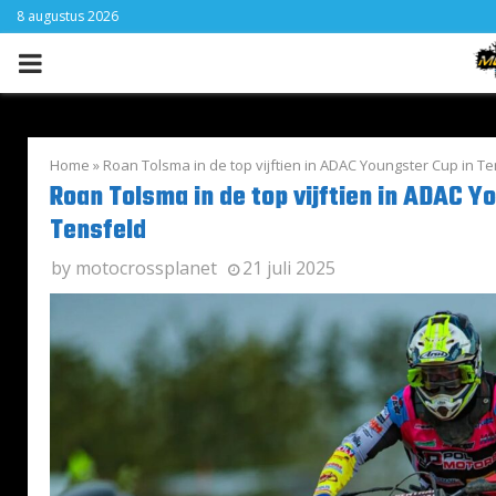
8 augustus 2026
PRIMARY
MENU
Home
»
Roan Tolsma in de top vijftien in ADAC Youngster Cup in T
Roan Tolsma in de top vijftien in ADAC Y
Tensfeld
by
motocrossplanet
21 juli 2025