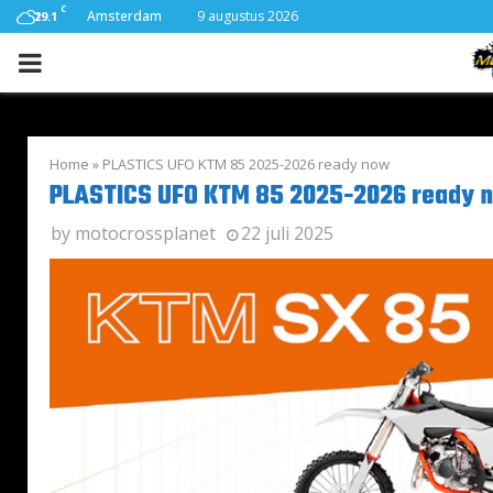
C
Amsterdam
9 augustus 2026
29.1
PRIMARY
MENU
Home
»
PLASTICS UFO KTM 85 2025-2026 ready now
PLASTICS UFO KTM 85 2025-2026 ready 
by
motocrossplanet
22 juli 2025