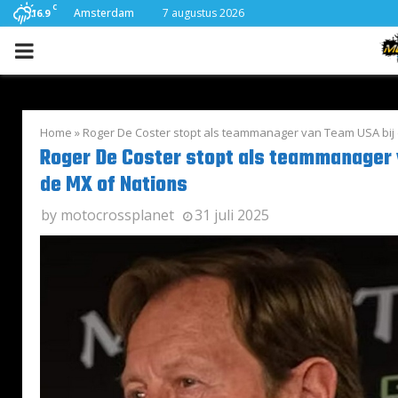
C
Amsterdam
7 augustus 2026
16.9
PRIMARY
MENU
Home
»
Roger De Coster stopt als teammanager van Team USA bij 
Roger De Coster stopt als teammanager 
de MX of Nations
by
motocrossplanet
31 juli 2025