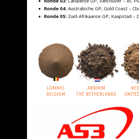
Ronde 03:
Canadese GP, Vancouver – BC Pl
Ronde 04:
Australische GP, Gold Coast – C
Ronde 05:
Zuid-Afrikaanse GP, Kaapstad –