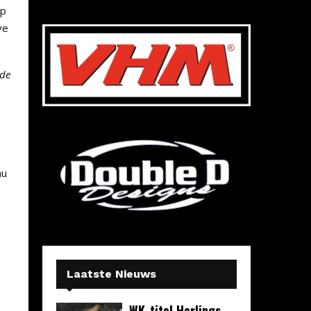
op
ve
 de
nu
Laatste Nieuws
WK-titel Herlings