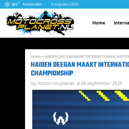
C
Amsterdam
6 augustus 2026
20.2
Home
Intern
Home
»
HAIDEN DEEGAN MAAKT INTERNATIONAAL RACE
HAIDEN DEEGAN MAAKT INTERNATI
CHAMPIONSHIP
by
motocrossplanet
26 september 2025