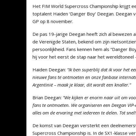
Het FIM World Supercross Championship krijgt e
toptalent Haiden ‘Danger Boy’ Deegan. Deegan ver
GP op 8 november.
De pas 19-jarige Deegan heeft zich al bewezen al
de Verenigde Staten, bekend om zijn nietsontziend
persoonlijkheid. Fans kennen hem als “Danger Bo
hij voor het eerst de stap naar het wereldtoneel 
Haiden Deegan:
“Ik ben superblij dat ik voor het e
nieuwe fans te ontmoeten en onze fanbase internati
Argentinië – maak je klaar, dit wordt een knaller.”
Brian Deegan:
“We kijken er enorm naar uit om voor
fans te ontmoeten. We organiseren een Deegan VIP-e
alles om de ervaring met iedereen te delen. Tot snel!
De komst van Deegan versterkt een deelnemersvel
Supercross Championship is. In de SX1-klasse ver