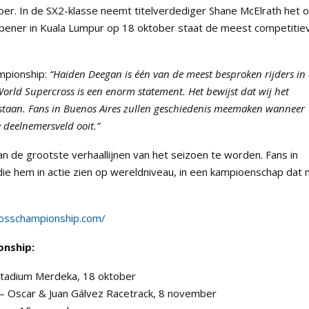
oper. In de SX2-klasse neemt titelverdediger Shane McElrath het 
pener in Kuala Lumpur op 18 oktober staat de meest competitie
mpionship:
“Haiden Deegan is één van de meest besproken rijders in
World Supercross is een enorm statement. Het bewijst dat wij het
n staan. Fans in Buenos Aires zullen geschiedenis meemaken wanneer
e deelnemersveld ooit.”
 de grootste verhaallijnen van het seizoen te worden. Fans in
die hem in actie zien op wereldniveau, in een kampioenschap dat 
rosschampionship.com/
onship:
Stadium Merdeka, 18 oktober
 – Oscar & Juan Gálvez Racetrack, 8 november