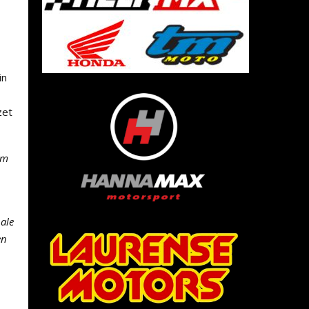
in
zet
om
nale
en