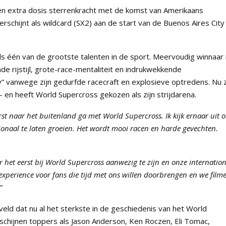
en extra dosis sterrenkracht met de komst van Amerikaans
schijnt als wildcard (SX2) aan de start van de Buenos Aires City
s één van de grootste talenten in de sport. Meervoudig winnaar 
e rijstijl, grote-race-mentaliteit en indrukwekkende
y” vanwege zijn gedurfde racecraft en explosieve optredens. Nu 
– en heeft World Supercross gekozen als zijn strijdarena.
erst naar het buitenland ga met World Supercross. Ik kijk ernaar uit 
onaal te laten groeien. Het wordt mooi racen en harde gevechten.
 het eerst bij World Supercross aanwezig te zijn en onze internatio
xperience voor fans die tijd met ons willen doorbrengen en we film
”
d dat nu al het sterkste in de geschiedenis van het World
schijnen toppers als Jason Anderson, Ken Roczen, Eli Tomac,