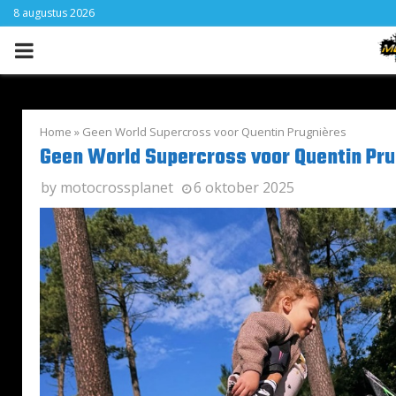
8 augustus 2026
PRIMARY
MENU
Home
»
Geen World Supercross voor Quentin Prugnières
Geen World Supercross voor Quentin Pru
by
motocrossplanet
6 oktober 2025