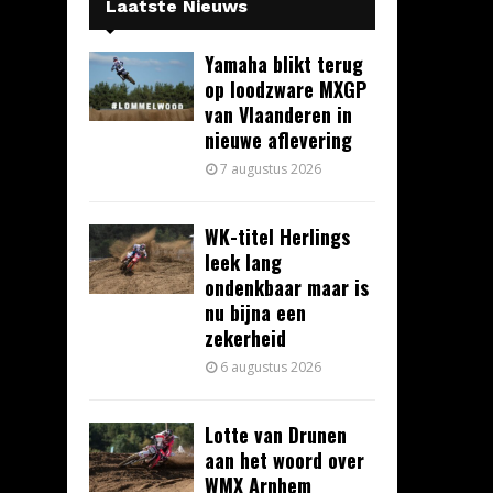
Laatste Nieuws
Yamaha blikt terug
op loodzware MXGP
van Vlaanderen in
nieuwe aflevering
7 augustus 2026
WK-titel Herlings
leek lang
ondenkbaar maar is
nu bijna een
zekerheid
6 augustus 2026
Lotte van Drunen
aan het woord over
WMX Arnhem