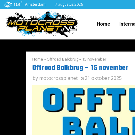
C
Amsterdam
7 augustus 2026
16.9
Home
Intern
Home
»
Offroad Balkbrug – 15 november
Offroad Balkbrug – 15 november
by
motocrossplanet
21 oktober 2025